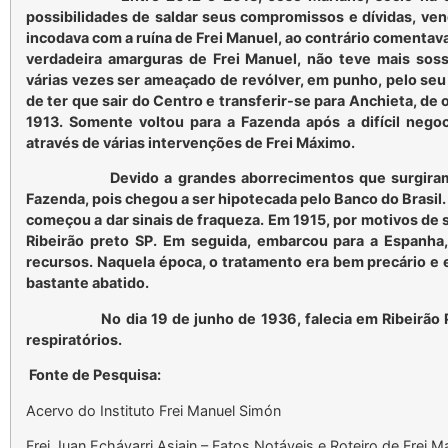
possibilidades de saldar seus compromissos e dívidas, ven
incodava com a ruína de Frei Manuel, ao contrário comenta
verdadeira amarguras de Frei Manuel, não teve mais sos
várias vezes ser ameaçado de revólver, em punho, pelo seu i
de ter que sair do Centro e transferir-se para Anchieta, de
1913. Somente voltou para a Fazenda após a difícil negoc
através de várias intervenções de Frei Máximo.
Devido a grandes aborrecimentos que surgiram 
Fazenda, pois chegou a ser hipotecada pelo Banco do Brasil.
começou a dar sinais de fraqueza. Em 1915, por motivos de s
Ribeirão preto SP. Em seguida, embarcou para a Espanh
recursos. Naquela época, o tratamento era bem precário e e
bastante abatido.
No dia 19 de junho de 1936, falecia em Ribeirão Pre
respiratórios.
Fonte de Pesquisa:
Acervo do Instituto Frei Manuel Simón
Frei Juan Echávarri Asiain – Fatos Notáveis e Roteiro de Frei 