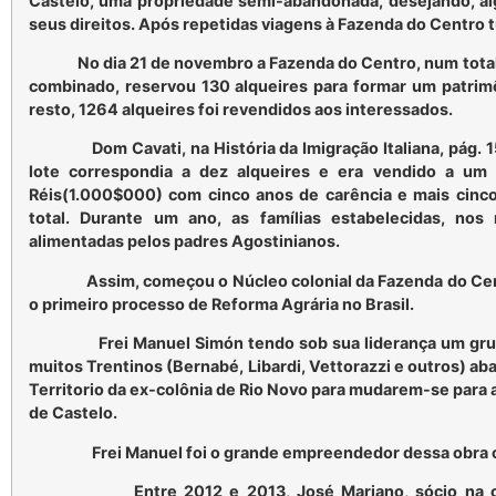
Castelo, uma propriedade semi-abandonada, desejando, al
seus direitos. Após repetidas viagens à Fazenda do Centro t
No dia 21 de novembro a Fazenda do Centro, num total d
combinado, reservou 130 alqueires para formar um patri
resto, 1264 alqueires foi revendidos aos interessados.
Dom Cavati, na História da Imigração Italiana, pág. 1
lote correspondia a dez alqueires e era vendido a u
Réis(1.000$000) com cinco anos de carência e mais cinc
total. Durante um ano, as famílias estabelecidas, nos 
alimentadas pelos padres Agostinianos.
Assim, começou o Núcleo colonial da Fazenda do Centr
o primeiro processo de Reforma Agrária no Brasil.
Frei Manuel Simón tendo sob sua liderança um grupo d
muitos Trentinos (Bernabé, Libardi, Vettorazzi e outros) ab
Territorio da ex-colônia de Rio Novo para mudarem-se para 
de Castelo.
Frei Manuel foi o grande empreendedor dessa obra c
Entre 2012 e 2013, José Mariano, sócio na com