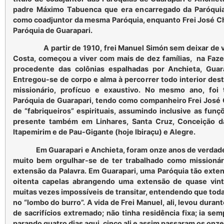
padre Máximo Tabuenca que era encarregado da Paróqui
como coadjuntor da mesma Paróquia, enquanto Frei José Ch
Paróquia de Guarapari.
A partir de 1910, frei Manuel Simón sem deixar de vi
Costa, começou a viver com mais de dez famílias, na Faze
procedente das colônias espalhadas por Anchieta, Guar
Entregou-se de corpo e alma à percorrer todo interior des
missionário, profícuo e exaustivo. No mesmo ano, fo
Paróquia de Guarapari, tendo como companheiro Frei José 
de “fabriqueiros” espirituais, assumindo inclusive as fun
presente também em Linhares, Santa Cruz, Conceição da 
Itapemirim e de Pau-Gigante (hoje Ibiraçu) e Alegre.
Em Guarapari e Anchieta, foram onze anos de verdadei
muito bem orgulhar-se de ter trabalhado como missionár
extensão da Palavra. Em Guarapari, uma Paróquia tão exte
oitenta capelas abrangendo uma extensão de quase vint
muitas vezes impossíveis de transitar, entendendo que toda
no “lombo do burro”. A vida de Frei Manuel, ali, levou duran
de sacrifícios extremado; não tinha residência fixa; ia se
parando quatro dias aqui, cinco ali e assim passaram os onze